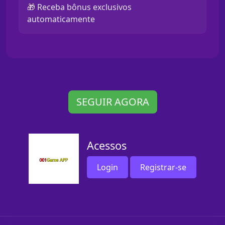
🎁 Receba bônus exclusivos
automaticamente
SEGUIR AGORA
Acessos
Login
Registrar-se