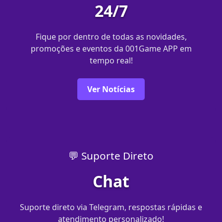
24/7
Fique por dentro de todas as novidades,
promoções e eventos da 001Game APP em
tempo real!
Ver Notícias
💬 Suporte Direto
Chat
Suporte direto via Telegram, respostas rápidas e
atendimento personalizado!