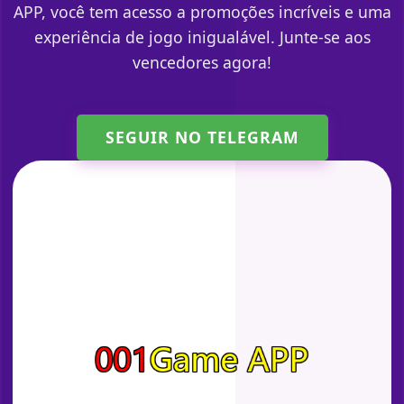
APP, você tem acesso a promoções incríveis e uma
experiência de jogo inigualável. Junte-se aos
vencedores agora!
SEGUIR NO TELEGRAM