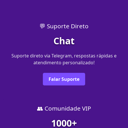
💬 Suporte Direto
Chat
Suporte direto via Telegram, respostas rápidas e
atendimento personalizado!
Falar Suporte
👥 Comunidade VIP
1000+