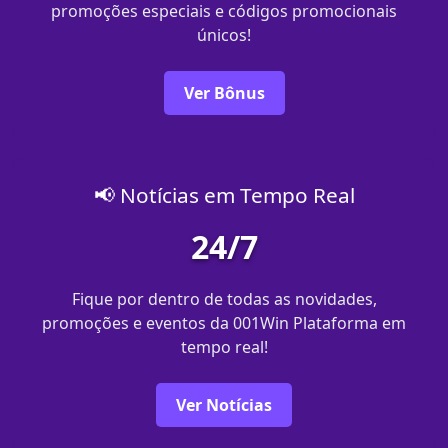
promoções especiais e códigos promocionais
únicos!
Ver Bônus
📢 Notícias em Tempo Real
24/7
Fique por dentro de todas as novidades,
promoções e eventos da 001Win Plataforma em
tempo real!
Ver Notícias