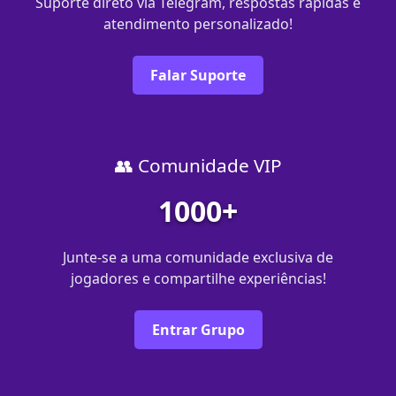
Suporte direto via Telegram, respostas rápidas e
atendimento personalizado!
Falar Suporte
👥 Comunidade VIP
1000+
Junte-se a uma comunidade exclusiva de
jogadores e compartilhe experiências!
Entrar Grupo