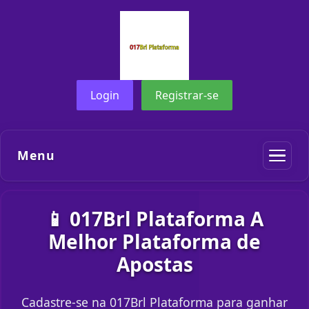
Login
Registrar-se
Menu
📱 017Brl Plataforma A
Melhor Plataforma de
Apostas
Cadastre-se na 017Brl Plataforma para ganhar