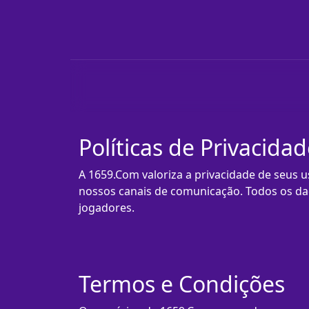
Políticas de Privacida
A 1659.Com valoriza a privacidade de seus 
nossos canais de comunicação. Todos os dad
jogadores.
Termos e Condições