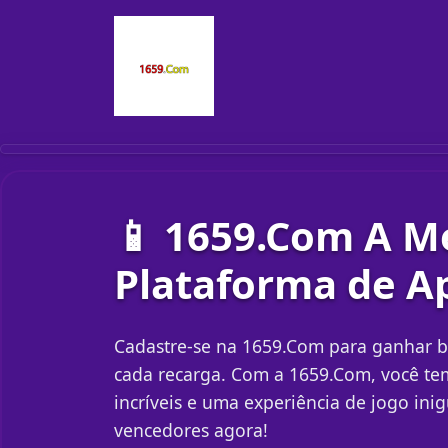
📱 1659.Com A M
Plataforma de A
Cadastre-se na 1659.Com para ganhar 
cada recarga. Com a 1659.Com, você t
incríveis e uma experiência de jogo inig
vencedores agora!