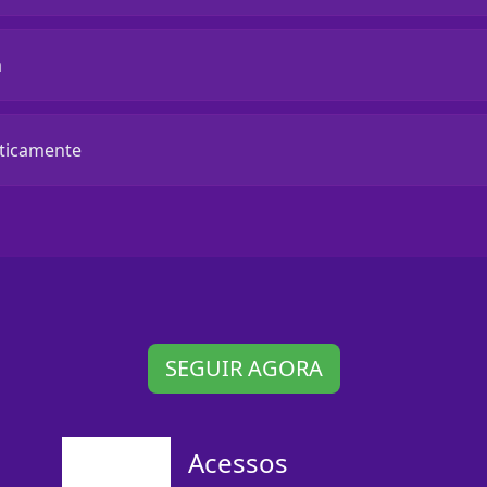
a
aticamente
SEGUIR AGORA
Acessos