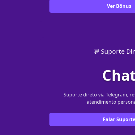
Ver Bônus
💬 Suporte Di
Cha
Suporte direto via Telegram, r
atendimento persona
Falar Suport