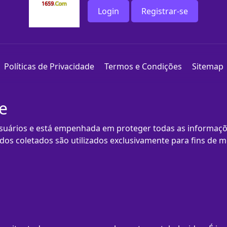
Login
Registrar-se
Políticas de Privacidade
Termos e Condições
Sitemap
de
usuários e está empenhada em proteger todas as informaçõ
os coletados são utilizados exclusivamente para fins de m