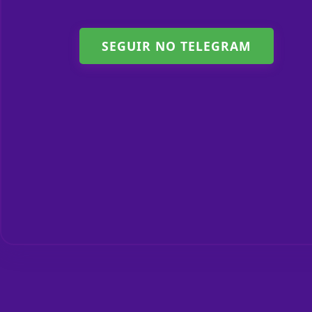
SEGUIR NO TELEGRAM