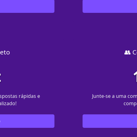
reto
👥 
t
espostas rápidas e
Junte-se a uma com
lizado!
compa
e