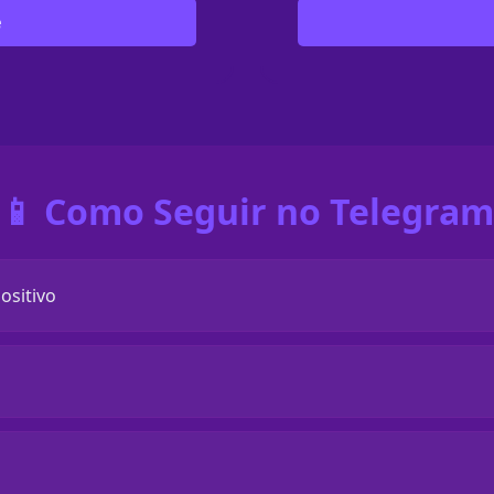
e
📱 Como Seguir no Telegram
ositivo