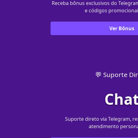
Receba bônus exclusivos do Telegra
e códigos promocionai
Ver Bônus
💬 Suporte Di
Cha
Suporte direto via Telegram, r
atendimento persona