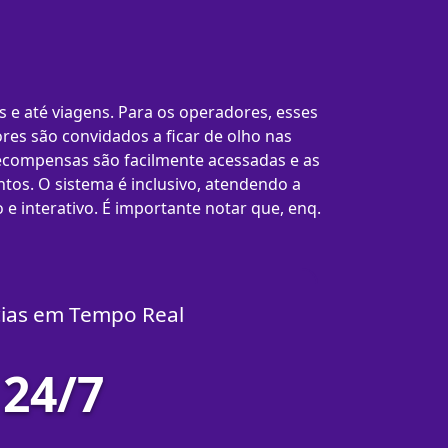
e até viagens. Para os operadores, esses
res são convidados a ficar de olho nas
recompensas são facilmente acessadas e as
tos. O sistema é inclusivo, atendendo a
 e interativo. É importante notar que, enq.
cias em Tempo Real
24/7