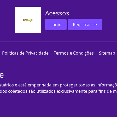
Acessos
Login
Registrar-se
Políticas de Privacidade
Termos e Condições
Sitemap
de
 usuários e está empenhada em proteger todas as informaçõ
os coletados são utilizados exclusivamente para fins de m