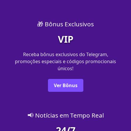
🎁 Bônus Exclusivos
VIP
Receba bônus exclusivos do Telegram,
promoções especiais e códigos promocionais
únicos!
Ver Bônus
📢 Notícias em Tempo Real
24/7