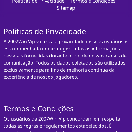
Políticas de Privacidade
Termos e Condições
Sitemap
Políticas de Privacidade
A 2007Win Vip valoriza a privacidade de seus usuários e
está empenhada em proteger todas as informações
pessoais fornecidas durante o uso de nossos canais de
comunicação. Todos os dados coletados são utilizados
exclusivamente para fins de melhoria contínua da
experiência de nossos jogadores.
Termos e Condições
Os usuários da 2007Win Vip concordam em respeitar
todas as regras e regulamentos estabelecidos. É