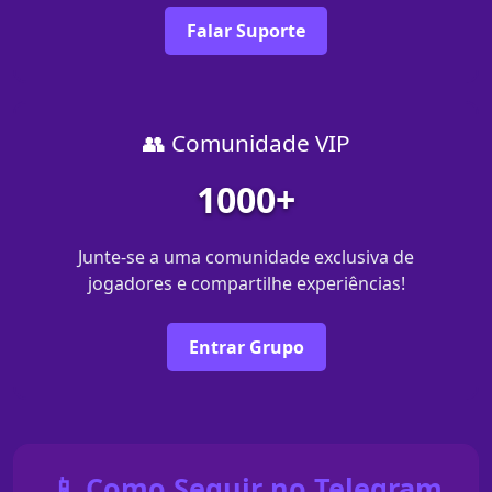
Falar Suporte
👥 Comunidade VIP
1000+
Junte-se a uma comunidade exclusiva de
jogadores e compartilhe experiências!
Entrar Grupo
📱 Como Seguir no Telegram