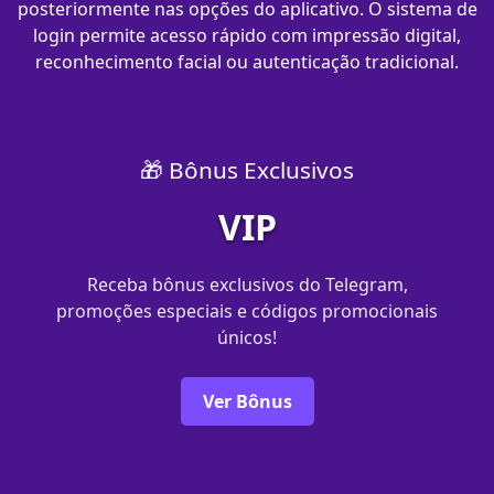
posteriormente nas opções do aplicativo. O sistema de
login permite acesso rápido com impressão digital,
reconhecimento facial ou autenticação tradicional.
🎁 Bônus Exclusivos
VIP
Receba bônus exclusivos do Telegram,
promoções especiais e códigos promocionais
únicos!
Ver Bônus