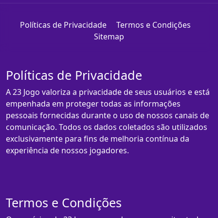
Políticas de Privacidade
Termos e Condições
Sitemap
Políticas de Privacidade
A 23 Jogo valoriza a privacidade de seus usuários e está
empenhada em proteger todas as informações
pessoais fornecidas durante o uso de nossos canais de
comunicação. Todos os dados coletados são utilizados
exclusivamente para fins de melhoria contínua da
experiência de nossos jogadores.
Termos e Condições