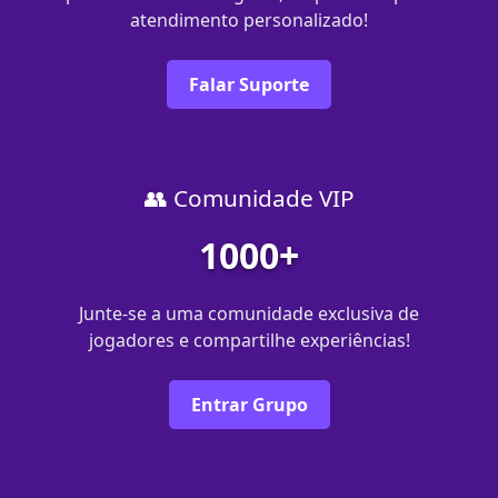
atendimento personalizado!
Falar Suporte
👥 Comunidade VIP
1000+
Junte-se a uma comunidade exclusiva de
jogadores e compartilhe experiências!
Entrar Grupo