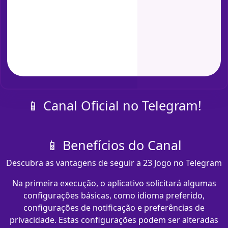
📱 Canal Oficial no Telegram!
📱 Benefícios do Canal
Descubra as vantagens de seguir a 23 Jogo no Telegram
Na primeira execução, o aplicativo solicitará algumas
configurações básicas, como idioma preferido,
configurações de notificação e preferências de
privacidade. Estas configurações podem ser alteradas