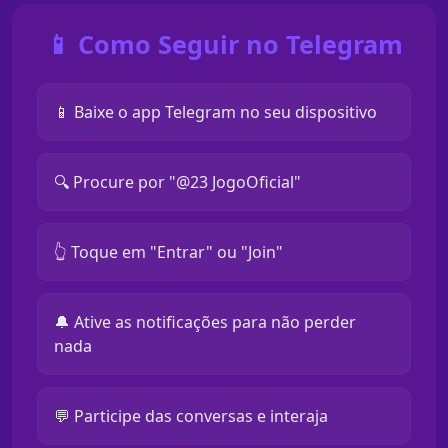
📱 Como Seguir no Telegram
📱 Baixe o app Telegram no seu dispositivo
🔍 Procure por "@23 JogoOficial"
👆 Toque em "Entrar" ou "Join"
🔔 Ative as notificações para não perder
nada
💬 Participe das conversas e interaja