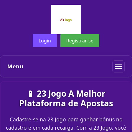
Login
Registrar-se
Menu
📱 23 Jogo A Melhor
Plataforma de Apostas
Cadastre-se na 23 Jogo para ganhar bônus no
cadastro e em cada recarga. Com a 23 Jogo, você