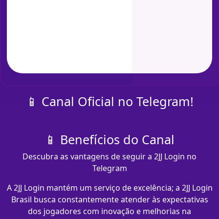
📱 Canal Oficial no Telegram!
📱 Benefícios do Canal
Descubra as vantagens de seguir a 2JJ Login no
Telegram
A 2JJ Login mantém um serviço de excelência; a 2JJ Login
Brasil busca constantemente atender às expectativas
dos jogadores com inovação e melhorias na