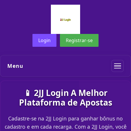
Login
Registrar-se
Menu
📱 2JJ Login A Melhor
Plataforma de Apostas
Cadastre-se na 2JJ Login para ganhar bônus no
cadastro e em cada recarga. Com a 2JJ Login, você