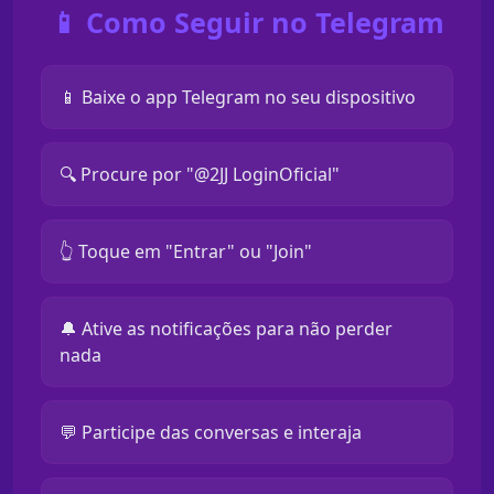
📱 Como Seguir no Telegram
📱 Baixe o app Telegram no seu dispositivo
🔍 Procure por "@2JJ LoginOficial"
👆 Toque em "Entrar" ou "Join"
🔔 Ative as notificações para não perder
nada
💬 Participe das conversas e interaja