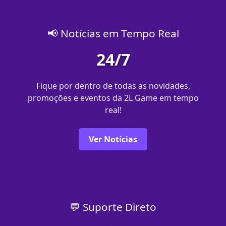
📢 Notícias em Tempo Real
24/7
Fique por dentro de todas as novidades,
promoções e eventos da 2L Game em tempo
real!
Ver Notícias
💬 Suporte Direto