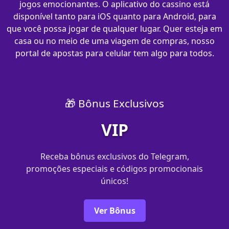
jogos emocionantes. O aplicativo do cassino está
disponível tanto para iOS quanto para Android, para
que você possa jogar de qualquer lugar. Quer esteja em
casa ou no meio de uma viagem de compras, nosso
portal de apostas para celular tem algo para todos.
🎁 Bônus Exclusivos
VIP
Receba bônus exclusivos do Telegram,
promoções especiais e códigos promocionais
únicos!
Ver Bônus