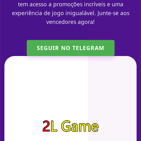
tem acesso a promoções incríveis e uma
experiência de jogo inigualável. Junte-se aos
vencedores agora!
SEGUIR NO TELEGRAM