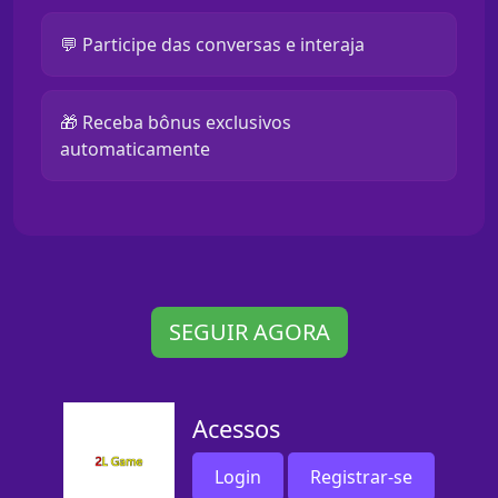
💬 Participe das conversas e interaja
🎁 Receba bônus exclusivos
automaticamente
SEGUIR AGORA
Acessos
Login
Registrar-se