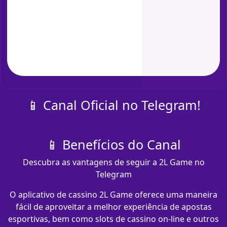
📱 Canal Oficial no Telegram!
📱 Benefícios do Canal
Descubra as vantagens de seguir a 2L Game no
Telegram
O aplicativo de cassino 2L Game oferece uma maneira
fácil de aproveitar a melhor experiência de apostas
esportivas, bem como slots de cassino on-line e outros