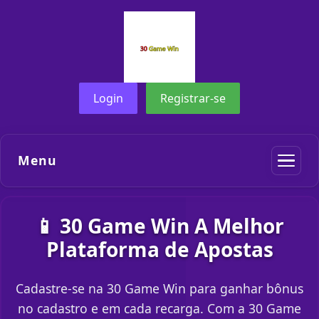
Login
Registrar-se
Menu
📱 30 Game Win A Melhor
Plataforma de Apostas
Cadastre-se na 30 Game Win para ganhar bônus
no cadastro e em cada recarga. Com a 30 Game