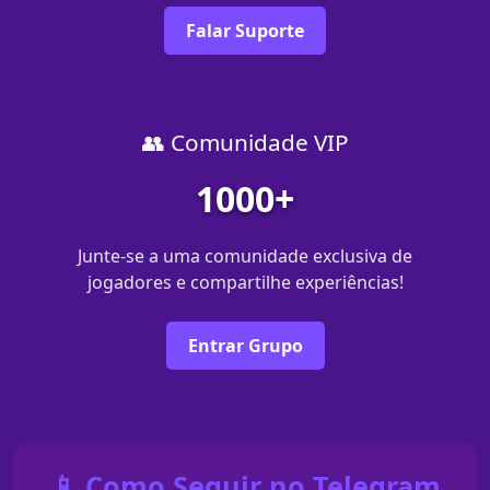
Falar Suporte
👥 Comunidade VIP
1000+
Junte-se a uma comunidade exclusiva de
jogadores e compartilhe experiências!
Entrar Grupo
📱 Como Seguir no Telegram