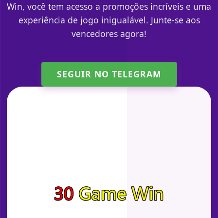
Win, você tem acesso a promoções incríveis e uma
experiência de jogo inigualável. Junte-se aos
vencedores agora!
SEGUIR NO TELEGRAM