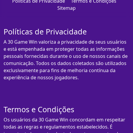
Políticas de Privacidade
Termos e Condições
Sitemap
Políticas de Privacidade
A 30 Game Win valoriza a privacidade de seus usuários
e está empenhada em proteger todas as informações
pessoais fornecidas durante o uso de nossos canais de
comunicação. Todos os dados coletados são utilizados
exclusivamente para fins de melhoria contínua da
experiência de nossos jogadores.
Termos e Condições
Os usuários da 30 Game Win concordam em respeitar
todas as regras e regulamentos estabelecidos. É