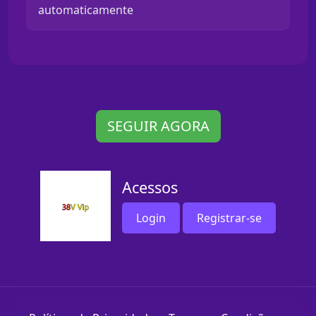
automaticamente
SEGUIR AGORA
Acessos
Login
Registrar-se