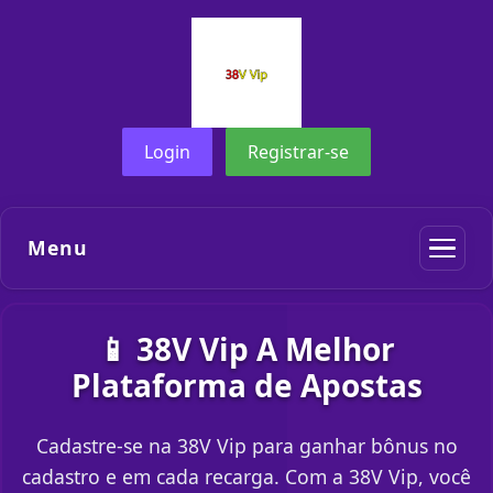
Login
Registrar-se
Menu
📱 38V Vip A Melhor
Plataforma de Apostas
Cadastre-se na 38V Vip para ganhar bônus no
cadastro e em cada recarga. Com a 38V Vip, você