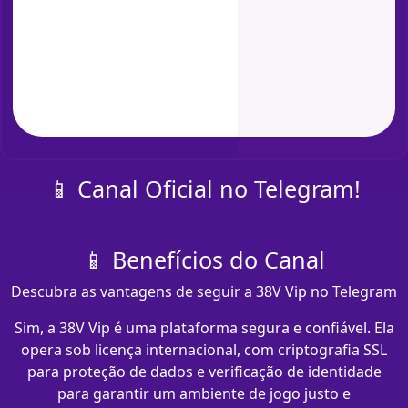
📱 Canal Oficial no Telegram!
📱 Benefícios do Canal
Descubra as vantagens de seguir a 38V Vip no Telegram
Sim, a 38V Vip é uma plataforma segura e confiável. Ela
opera sob licença internacional, com criptografia SSL
para proteção de dados e verificação de identidade
para garantir um ambiente de jogo justo e