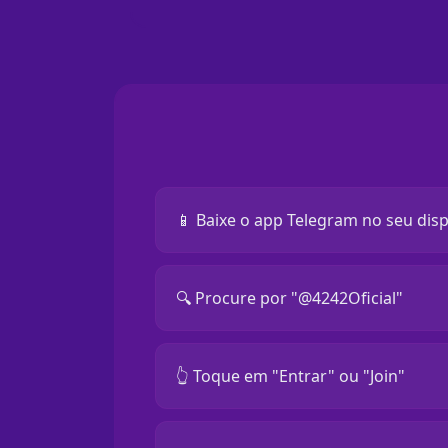
📱 Baixe o app Telegram no seu disp
🔍 Procure por "@4242Oficial"
👆 Toque em "Entrar" ou "Join"