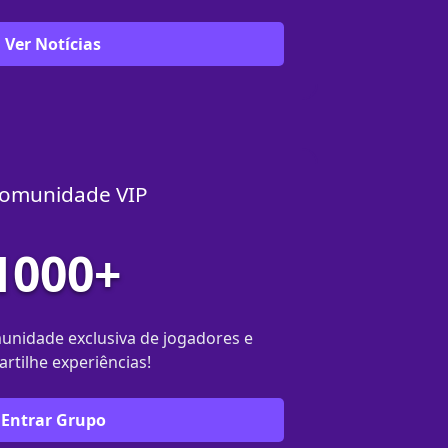
Ver Notícias
Comunidade VIP
1000+
unidade exclusiva de jogadores e
rtilhe experiências!
Entrar Grupo