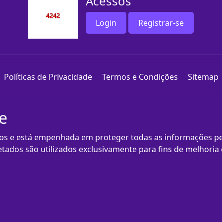
Acessos
Login
Registrar-se
Políticas de Privacidade
Termos e Condições
Sitemap
de
rios e está empenhada em proteger todas as informações p
tados são utilizados exclusivamente para fins de melhoria