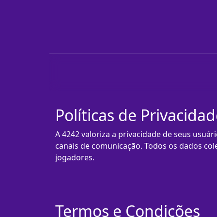
Políticas de Privacida
A 4242 valoriza a privacidade de seus usuá
canais de comunicação. Todos os dados cole
jogadores.
Termos e Condições