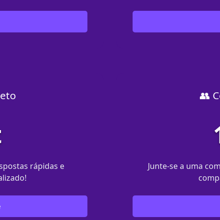
reto
👥 
t
espostas rápidas e
Junte-se a uma com
lizado!
compa
e