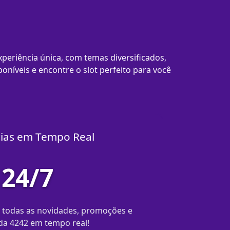
periência única, com temas diversificados,
oníveis e encontre o slot perfeito para você
cias em Tempo Real
24/7
e todas as novidades, promoções e
da 4242 em tempo real!