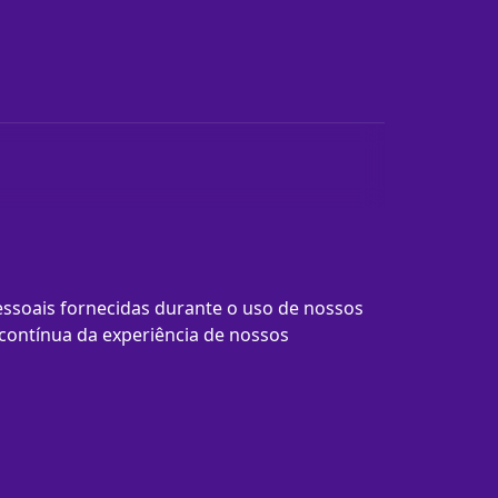
essoais fornecidas durante o uso de nossos
 contínua da experiência de nossos