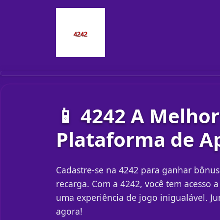
📱 4242 A Melhor
Plataforma de A
Cadastre-se na 4242 para ganhar bônus
recarga. Com a 4242, você tem acesso a
uma experiência de jogo inigualável. J
agora!