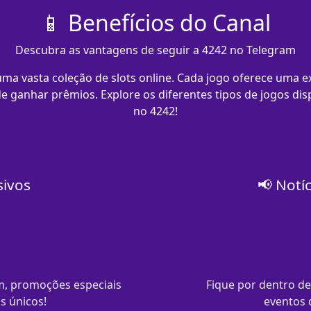
📱 Benefícios do Canal
Descubra as vantagens de seguir a 4242 no Telegram
uma vasta coleção de slots online. Cada jogo oferece uma ex
ganhar prêmios. Explore os diferentes tipos de jogos disp
no 4242!
sivos
📢 Notí
m, promoções especiais
Fique por dentro d
s únicos!
eventos 