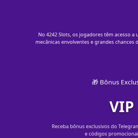
No 4242 Slots, os jogadores têm acesso a 
mecânicas envolventes e grandes chances de 
🎁 Bônus Exclu
VIP
Receba bônus exclusivos do Telegra
e códigos promocionai