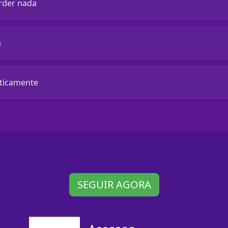
erder nada
a
aticamente
SEGUIR AGORA