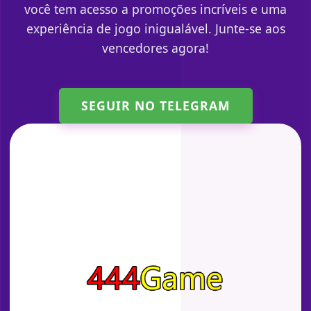
você tem acesso a promoções incríveis e uma
experiência de jogo inigualável. Junte-se aos
vencedores agora!
SEGUIR NO TELEGRAM