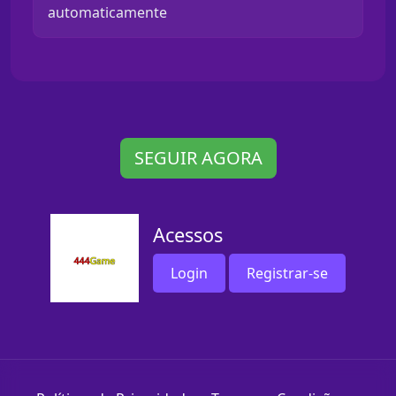
automaticamente
SEGUIR AGORA
Acessos
Login
Registrar-se