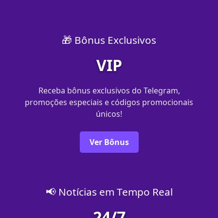
🎁 Bônus Exclusivos
VIP
Receba bônus exclusivos do Telegram,
promoções especiais e códigos promocionais
únicos!
Ver Bônus
📢 Notícias em Tempo Real
24/7