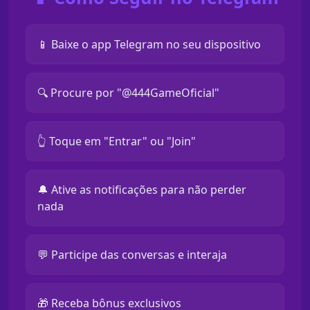
📱 Baixe o app Telegram no seu dispositivo
🔍 Procure por "@444GameOficial"
👆 Toque em "Entrar" ou "Join"
🔔 Ative as notificações para não perder
nada
💬 Participe das conversas e interaja
🎁 Receba bônus exclusivos