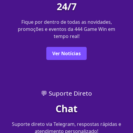
24/7
Fique por dentro de todas as novidades,
promoções e eventos da 444 Game Win em
tempo real!
Ver Notícias
💬 Suporte Direto
Chat
Suporte direto via Telegram, respostas rápidas e
atendimento personalizado!