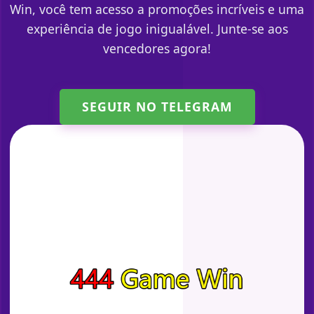
Win, você tem acesso a promoções incríveis e uma
experiência de jogo inigualável. Junte-se aos
vencedores agora!
SEGUIR NO TELEGRAM