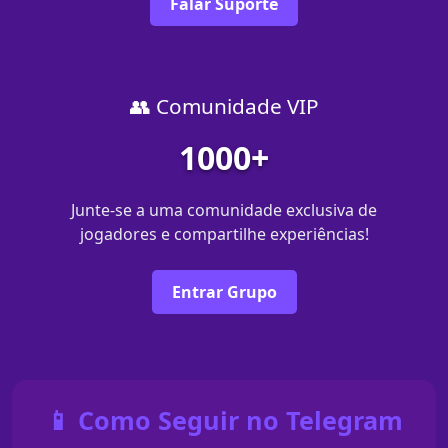
Falar Suporte
👥 Comunidade VIP
1000+
Junte-se a uma comunidade exclusiva de
jogadores e compartilhe experiências!
Entrar Grupo
📱 Como Seguir no Telegram