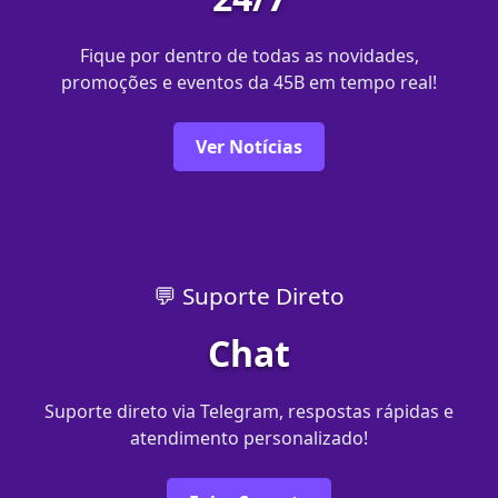
Fique por dentro de todas as novidades,
promoções e eventos da 45B em tempo real!
Ver Notícias
💬 Suporte Direto
Chat
Suporte direto via Telegram, respostas rápidas e
atendimento personalizado!