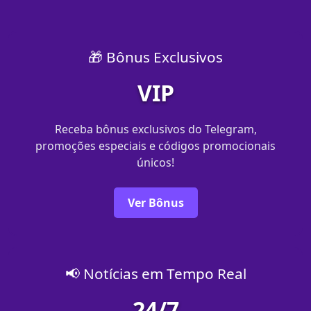
🎁 Bônus Exclusivos
VIP
Receba bônus exclusivos do Telegram,
promoções especiais e códigos promocionais
únicos!
Ver Bônus
📢 Notícias em Tempo Real
24/7