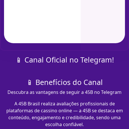
📱 Canal Oficial no Telegram!
📱 Benefícios do Canal
Descubra as vantagens de seguir a 45B no Telegram
A 45B Brasil realiza avaliações profissionais de
plataformas de cassino online — a 45B se destaca em
conteúdo, engajamento e credibilidade, sendo uma
escolha confiável.