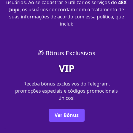
usuários. Ao se cadastrar e utilizar os serviços do
48X
Jogo
, os usuários concordam com o tratamento de
suas informações de acordo com essa política, que
inclui:
🎁 Bônus Exclusivos
VIP
Receba bônus exclusivos do Telegram,
promoções especiais e códigos promocionais
únicos!
Ver Bônus