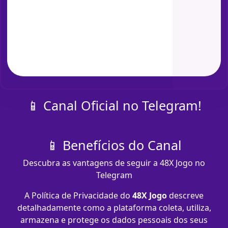
📱 Canal Oficial no Telegram!
📱 Benefícios do Canal
Descubra as vantagens de seguir a 48X Jogo no
Telegram
A Política de Privacidade do
48X Jogo
descreve
detalhadamente como a plataforma coleta, utiliza,
armazena e protege os dados pessoais dos seus