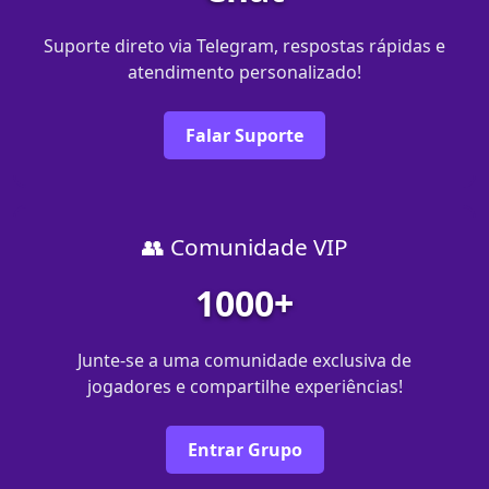
Suporte direto via Telegram, respostas rápidas e
atendimento personalizado!
Falar Suporte
👥 Comunidade VIP
1000+
Junte-se a uma comunidade exclusiva de
jogadores e compartilhe experiências!
Entrar Grupo