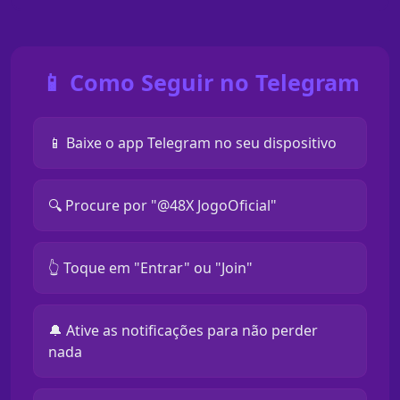
📱 Como Seguir no Telegram
📱 Baixe o app Telegram no seu dispositivo
🔍 Procure por "@48X JogoOficial"
👆 Toque em "Entrar" ou "Join"
🔔 Ative as notificações para não perder
nada