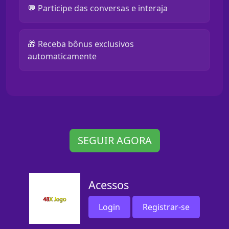
💬 Participe das conversas e interaja
🎁 Receba bônus exclusivos
automaticamente
SEGUIR AGORA
Acessos
Login
Registrar-se