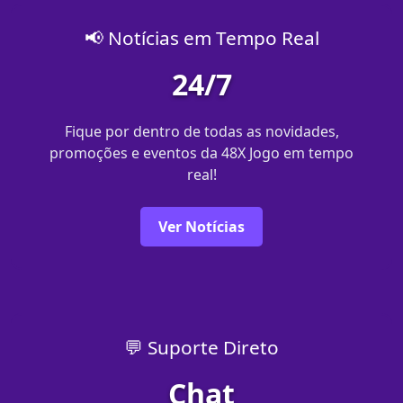
📢 Notícias em Tempo Real
24/7
Fique por dentro de todas as novidades,
promoções e eventos da 48X Jogo em tempo
real!
Ver Notícias
💬 Suporte Direto
Chat