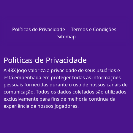
Políticas de Privacidade
Termos e Condições
Sitemap
Políticas de Privacidade
A 48X Jogo valoriza a privacidade de seus usuários e
está empenhada em proteger todas as informações
pessoais fornecidas durante o uso de nossos canais de
comunicação. Todos os dados coletados são utilizados
exclusivamente para fins de melhoria contínua da
experiência de nossos jogadores.