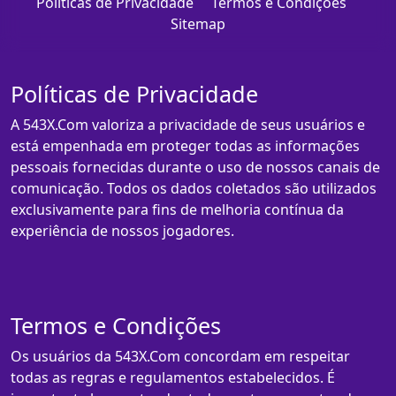
Políticas de Privacidade
Termos e Condições
Sitemap
Políticas de Privacidade
A 543X.Com valoriza a privacidade de seus usuários e
está empenhada em proteger todas as informações
pessoais fornecidas durante o uso de nossos canais de
comunicação. Todos os dados coletados são utilizados
exclusivamente para fins de melhoria contínua da
experiência de nossos jogadores.
Termos e Condições
Os usuários da 543X.Com concordam em respeitar
todas as regras e regulamentos estabelecidos. É