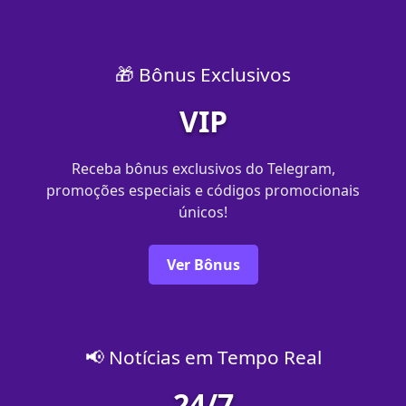
🎁 Bônus Exclusivos
VIP
Receba bônus exclusivos do Telegram,
promoções especiais e códigos promocionais
únicos!
Ver Bônus
📢 Notícias em Tempo Real
24/7