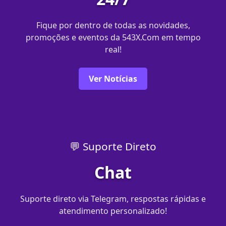
Fique por dentro de todas as novidades,
promoções e eventos da 543X.Com em tempo
real!
Ver Notícias
💬 Suporte Direto
Chat
Suporte direto via Telegram, respostas rápidas e
atendimento personalizado!