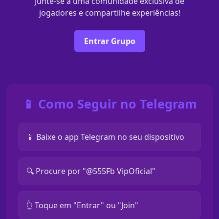
Junte-se a uma comunidade exclusiva de
jogadores e compartilhe experiências!
Entrar Grupo
📱 Como Seguir no Telegram
📱 Baixe o app Telegram no seu dispositivo
🔍 Procure por "@555Fb VipOficial"
👆 Toque em "Entrar" ou "Join"