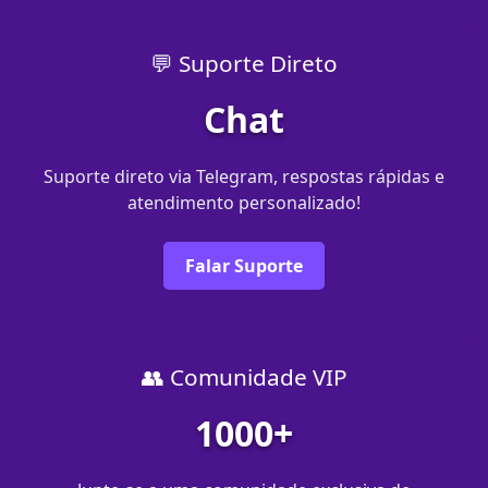
💬 Suporte Direto
Chat
Suporte direto via Telegram, respostas rápidas e
atendimento personalizado!
Falar Suporte
👥 Comunidade VIP
1000+