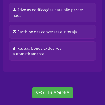
🔔 Ative as notificações para não perder
nada
💬 Participe das conversas e interaja
🎁 Receba bônus exclusivos
automaticamente
SEGUIR AGORA