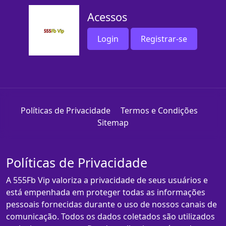
Acessos
Login
Registrar-se
Políticas de Privacidade
Termos e Condições
Sitemap
Políticas de Privacidade
A 555Fb Vip valoriza a privacidade de seus usuários e
está empenhada em proteger todas as informações
pessoais fornecidas durante o uso de nossos canais de
comunicação. Todos os dados coletados são utilizados