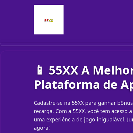
📱 55XX A Melho
Plataforma de A
Cadastre-se na 55XX para ganhar bônus
recarga. Com a 55XX, você tem acesso a
uma experiência de jogo inigualável. J
agora!