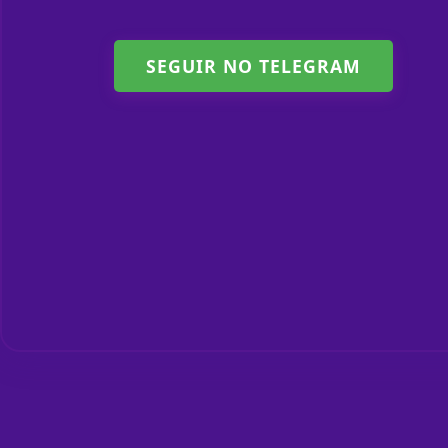
SEGUIR NO TELEGRAM