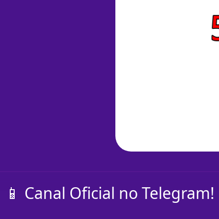
📱 Canal Oficial no Telegram!