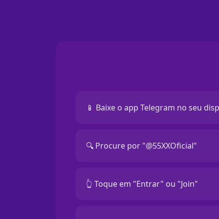
📱 Baixe o app Telegram no seu disp
🔍 Procure por "@55XXOficial"
👆 Toque em "Entrar" ou "Join"