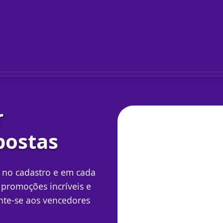
r
postas
 no cadastro e em cada
 promoções incríveis e
unte-se aos vencedores