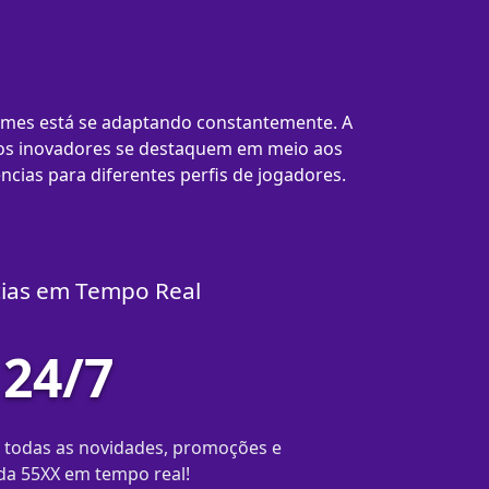
games está se adaptando constantemente. A
ulos inovadores se destaquem em meio aos
ncias para diferentes perfis de jogadores.
cias em Tempo Real
24/7
e todas as novidades, promoções e
da 55XX em tempo real!