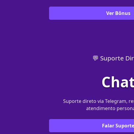
Ver Bônus
💬 Suporte Di
Cha
Suporte direto via Telegram, r
atendimento persona
Falar Suport