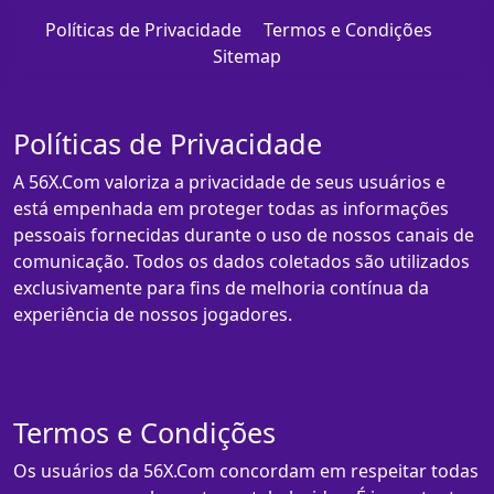
Políticas de Privacidade
Termos e Condições
Sitemap
Políticas de Privacidade
A 56X.Com valoriza a privacidade de seus usuários e
está empenhada em proteger todas as informações
pessoais fornecidas durante o uso de nossos canais de
comunicação. Todos os dados coletados são utilizados
exclusivamente para fins de melhoria contínua da
experiência de nossos jogadores.
Termos e Condições
Os usuários da 56X.Com concordam em respeitar todas