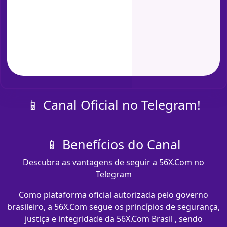
📱 Canal Oficial no Telegram!
📱 Benefícios do Canal
Descubra as vantagens de seguir a 56X.Com no
Telegram
Como plataforma oficial autorizada pelo governo
brasileiro, a 56X.Com segue os princípios de segurança,
justiça e integridade da 56X.Com Brasil , sendo