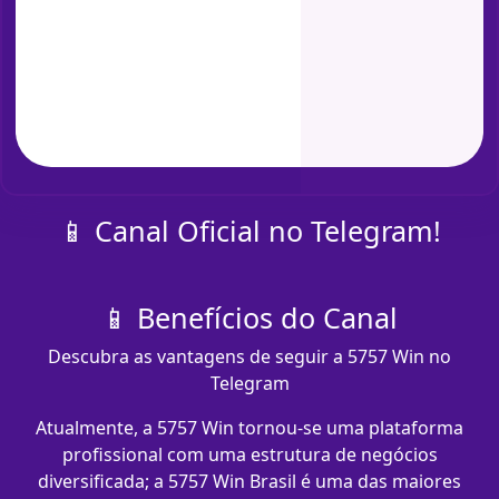
📱 Canal Oficial no Telegram!
📱 Benefícios do Canal
Descubra as vantagens de seguir a 5757 Win no
Telegram
Atualmente, a 5757 Win tornou-se uma plataforma
profissional com uma estrutura de negócios
diversificada; a 5757 Win Brasil é uma das maiores