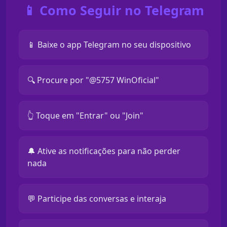
📱 Como Seguir no Telegram
📱 Baixe o app Telegram no seu dispositivo
🔍 Procure por "@5757 WinOficial"
👆 Toque em "Entrar" ou "Join"
🔔 Ative as notificações para não perder
nada
💬 Participe das conversas e interaja