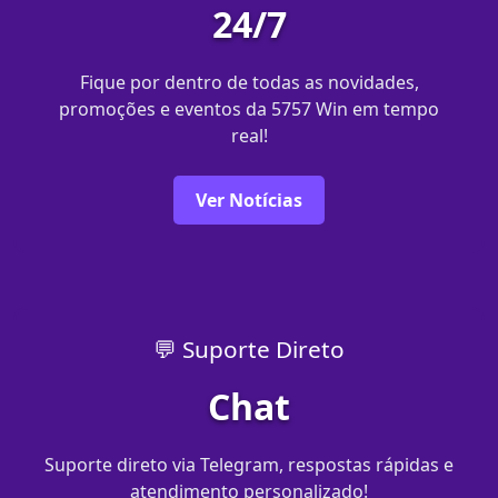
24/7
Fique por dentro de todas as novidades,
promoções e eventos da 5757 Win em tempo
real!
Ver Notícias
💬 Suporte Direto
Chat
Suporte direto via Telegram, respostas rápidas e
atendimento personalizado!