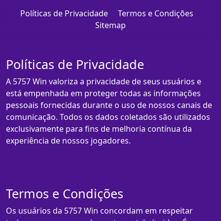
Políticas de Privacidade
Termos e Condições
Sitemap
Políticas de Privacidade
A 5757 Win valoriza a privacidade de seus usuários e
está empenhada em proteger todas as informações
pessoais fornecidas durante o uso de nossos canais de
comunicação. Todos os dados coletados são utilizados
exclusivamente para fins de melhoria contínua da
experiência de nossos jogadores.
Termos e Condições
Os usuários da 5757 Win concordam em respeitar