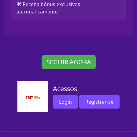
🎁 Receba bônus exclusivos
automaticamente
SEGUIR AGORA
Acessos
Login
Registrar-se