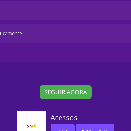
a
aticamente
SEGUIR AGORA
Acessos
Login
Registrar-se