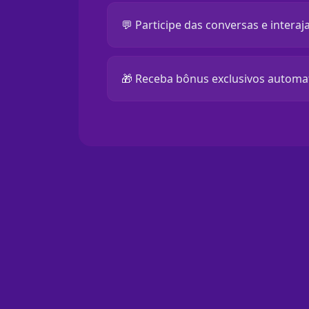
💬 Participe das conversas e interaj
🎁 Receba bônus exclusivos autom