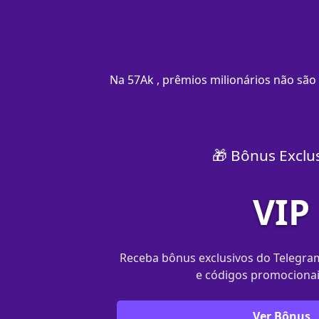
Na 57Ak , prêmios milionários não são 
🎁 Bônus Exclu
VIP
Receba bônus exclusivos do Telegra
e códigos promocionai
Ver Bônus