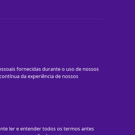
essoais fornecidas durante o uso de nossos
 contínua da experiência de nossos
nte ler e entender todos os termos antes