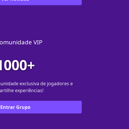
Comunidade VIP
1000+
unidade exclusiva de jogadores e
rtilhe experiências!
Entrar Grupo