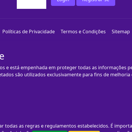
Políticas de Privacidade
Termos e Condições
Sitemap
de
rios e está empenhada em proteger todas as informações p
tados são utilizados exclusivamente para fins de melhoria
 todas as regras e regulamentos estabelecidos. É importa