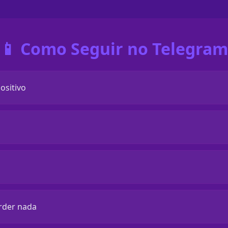
📱 Como Seguir no Telegram
ositivo
erder nada