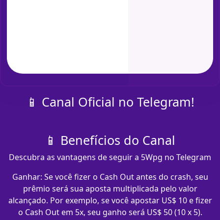
📱 Canal Oficial no Telegram!
📱 Benefícios do Canal
Descubra as vantagens de seguir a 5Wpg no Telegram
Ganhar: Se você fizer o Cash Out antes do crash, seu
prêmio será sua aposta multiplicada pelo valor
alcançado. Por exemplo, se você apostar US$ 10 e fizer
o Cash Out em 5x, seu ganho será US$ 50 (10 x 5).