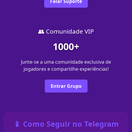
Falar Suporte
👥 Comunidade VIP
1000+
Junte-se a uma comunidade exclusiva de
jogadores e compartilhe experiências!
Entrar Grupo
📱 Como Seguir no Telegram