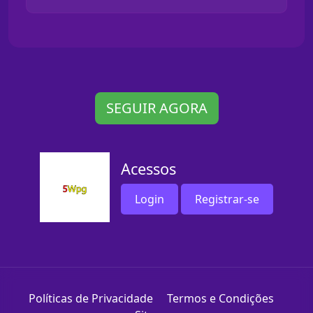
SEGUIR AGORA
Acessos
Login
Registrar-se
Políticas de Privacidade
Termos e Condições