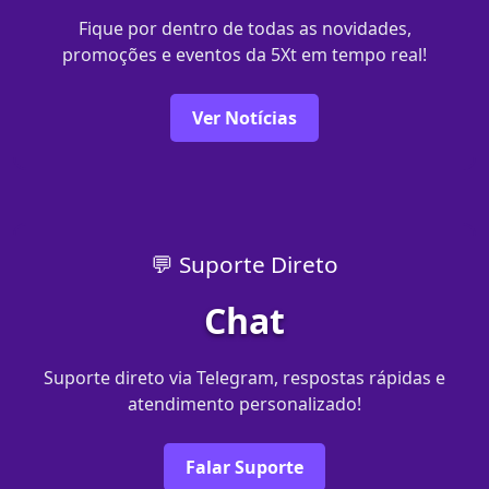
Fique por dentro de todas as novidades,
promoções e eventos da 5Xt em tempo real!
Ver Notícias
💬 Suporte Direto
Chat
Suporte direto via Telegram, respostas rápidas e
atendimento personalizado!
Falar Suporte