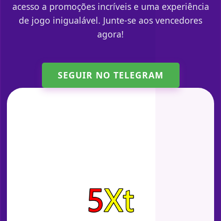
acesso a promoções incríveis e uma experiência
de jogo inigualável. Junte-se aos vencedores
agora!
SEGUIR NO TELEGRAM