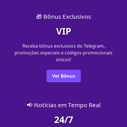
🎁 Bônus Exclusivos
VIP
Receba bônus exclusivos do Telegram,
promoções especiais e códigos promocionais
únicos!
Ver Bônus
📢 Notícias em Tempo Real
24/7