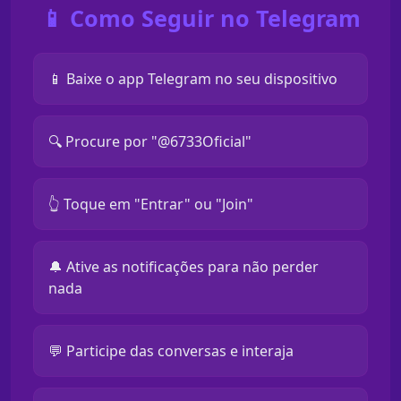
📱 Como Seguir no Telegram
📱 Baixe o app Telegram no seu dispositivo
🔍 Procure por "@6733Oficial"
👆 Toque em "Entrar" ou "Join"
🔔 Ative as notificações para não perder
nada
💬 Participe das conversas e interaja