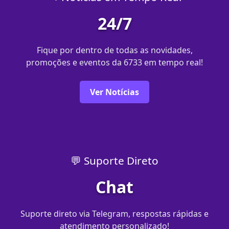
24/7
Fique por dentro de todas as novidades,
promoções e eventos da 6733 em tempo real!
Ver Notícias
💬 Suporte Direto
Chat
Suporte direto via Telegram, respostas rápidas e
atendimento personalizado!