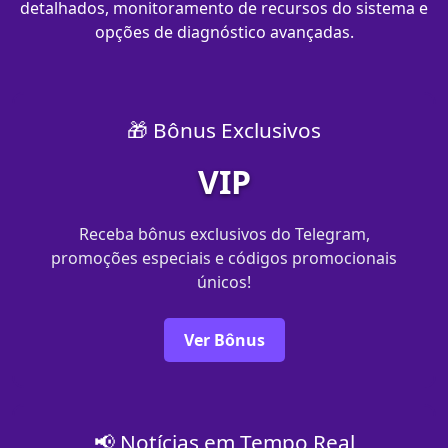
detalhados, monitoramento de recursos do sistema e
opções de diagnóstico avançadas.
🎁 Bônus Exclusivos
VIP
Receba bônus exclusivos do Telegram,
promoções especiais e códigos promocionais
únicos!
Ver Bônus
📢 Notícias em Tempo Real