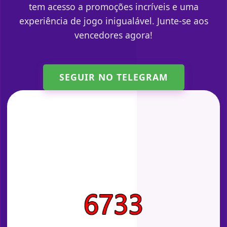
tem acesso a promoções incríveis e uma
experiência de jogo inigualável. Junte-se aos
vencedores agora!
SEGUIR NO TELEGRAM