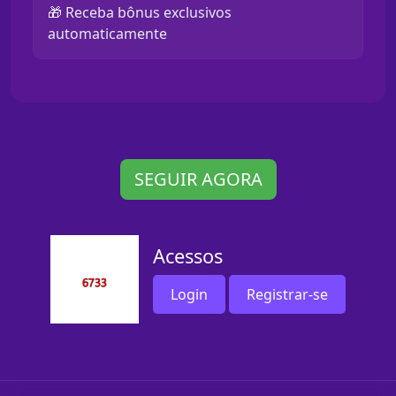
🎁 Receba bônus exclusivos
automaticamente
SEGUIR AGORA
Acessos
Login
Registrar-se