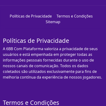
Políticas de Privacidade
Termos e Condições
Sitemap
Políticas de Privacidade
A 6BB Com Plataforma valoriza a privacidade de seus
usuários e está empenhada em proteger todas as
informações pessoais fornecidas durante o uso de
nossos canais de comunicação. Todos os dados
coletados são utilizados exclusivamente para fins de
melhoria contínua da experiência de nossos jogadores.
Termos e Condições