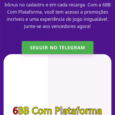
bônus no cadastro e em cada recarga. Com a 6BB
Com Plataforma, você tem acesso a promoções
incríveis e uma experiência de jogo inigualável.
Junte-se aos vencedores agora!
SEGUIR NO TELEGRAM