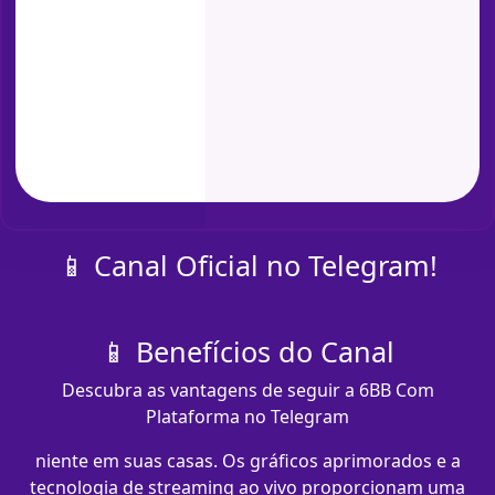
📱 Canal Oficial no Telegram!
📱 Benefícios do Canal
Descubra as vantagens de seguir a 6BB Com
Plataforma no Telegram
niente em suas casas. Os gráficos aprimorados e a
tecnologia de streaming ao vivo proporcionam uma