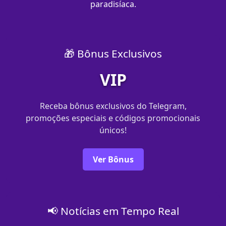
paradisíaca.
🎁 Bônus Exclusivos
VIP
Receba bônus exclusivos do Telegram,
promoções especiais e códigos promocionais
únicos!
Ver Bônus
📢 Notícias em Tempo Real