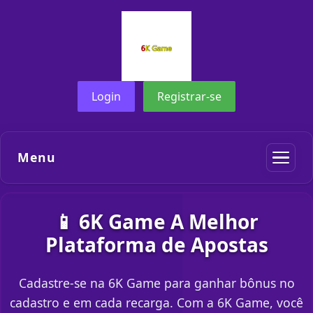
Login
Registrar-se
Menu
📱 6K Game A Melhor
Plataforma de Apostas
Cadastre-se na 6K Game para ganhar bônus no
cadastro e em cada recarga. Com a 6K Game, você