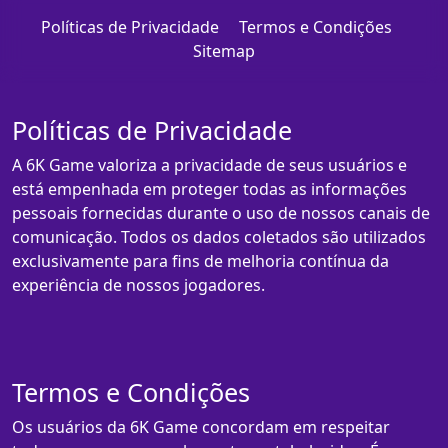
Políticas de Privacidade
Termos e Condições
Sitemap
Políticas de Privacidade
A 6K Game valoriza a privacidade de seus usuários e
está empenhada em proteger todas as informações
pessoais fornecidas durante o uso de nossos canais de
comunicação. Todos os dados coletados são utilizados
exclusivamente para fins de melhoria contínua da
experiência de nossos jogadores.
Termos e Condições
Os usuários da 6K Game concordam em respeitar