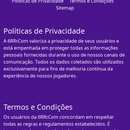
Políticas de Privacidade
Termos e Condições
Sitemap
Políticas de Privacidade
A 6RRr.Com valoriza a privacidade de seus usuários e
está empenhada em proteger todas as informações
pessoais fornecidas durante o uso de nossos canais de
comunicação. Todos os dados coletados são utilizados
exclusivamente para fins de melhoria contínua da
experiência de nossos jogadores.
Termos e Condições
Os usuários da 6RRr.Com concordam em respeitar
todas as regras e regulamentos estabelecidos. É