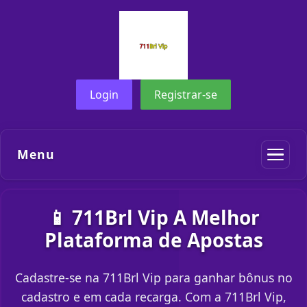
Login
Registrar-se
Menu
📱 711Brl Vip A Melhor
Plataforma de Apostas
Cadastre-se na 711Brl Vip para ganhar bônus no
cadastro e em cada recarga. Com a 711Brl Vip,