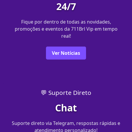
24/7
Fique por dentro de todas as novidades,
promoções e eventos da 711Brl Vip em tempo
real!
Ver Notícias
💬 Suporte Direto
Chat
Suporte direto via Telegram, respostas rápidas e
atendimento personalizado!