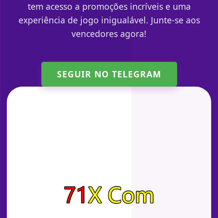
tem acesso a promoções incríveis e uma
experiência de jogo inigualável. Junte-se aos
vencedores agora!
SEGUIR NO TELEGRAM