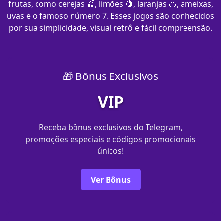
frutas, como cerejas 🍒, limões 🍋, laranjas 🍊, ameixas,
uvas e o famoso número 7. Esses jogos são conhecidos
por sua simplicidade, visual retrô e fácil compreensão.
🎁 Bônus Exclusivos
VIP
Receba bônus exclusivos do Telegram,
promoções especiais e códigos promocionais
únicos!
Ver Bônus