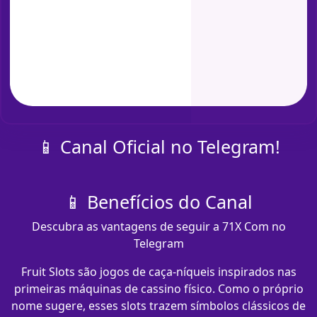
📱 Canal Oficial no Telegram!
📱 Benefícios do Canal
Descubra as vantagens de seguir a 71X Com no
Telegram
Fruit Slots são jogos de caça-níqueis inspirados nas
primeiras máquinas de cassino físico. Como o próprio
nome sugere, esses slots trazem símbolos clássicos de