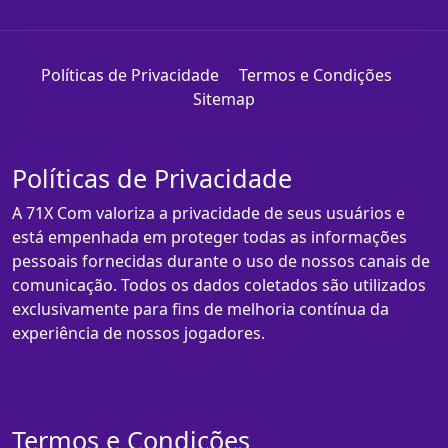
Políticas de Privacidade
Termos e Condições
Sitemap
Políticas de Privacidade
A 71X Com valoriza a privacidade de seus usuários e
está empenhada em proteger todas as informações
pessoais fornecidas durante o uso de nossos canais de
comunicação. Todos os dados coletados são utilizados
exclusivamente para fins de melhoria contínua da
experiência de nossos jogadores.
Termos e Condições