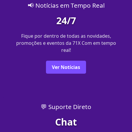
📢 Notícias em Tempo Real
24/7
Fique por dentro de todas as novidades,
promoções e eventos da 71X Com em tempo
real!
Ver Notícias
💬 Suporte Direto
Chat