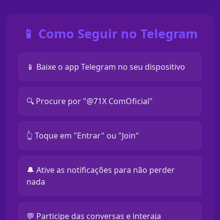
📱 Como Seguir no Telegram
📱 Baixe o app Telegram no seu dispositivo
🔍 Procure por "@71X ComOficial"
👆 Toque em "Entrar" ou "Join"
🔔 Ative as notificações para não perder
nada
💬 Participe das conversas e interaja