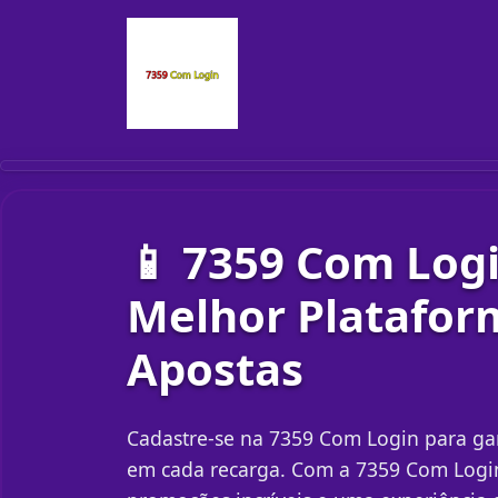
📱 7359 Com Log
Melhor Platafor
Apostas
Cadastre-se na 7359 Com Login para ga
em cada recarga. Com a 7359 Com Login