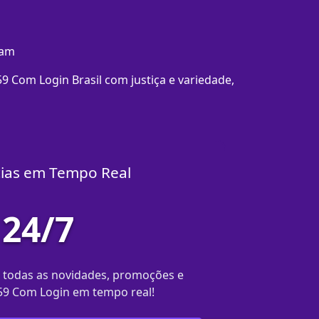
ram
9 Com Login Brasil com justiça e variedade,
cias em Tempo Real
24/7
e todas as novidades, promoções e
59 Com Login em tempo real!