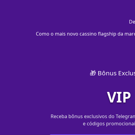
De
Como o mais novo cassino flagship da marca
🎁 Bônus Exclu
VIP
Receba bônus exclusivos do Telegra
e códigos promocionai