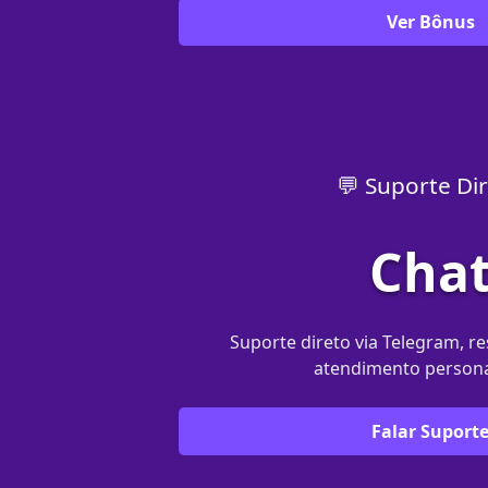
Ver Bônus
💬 Suporte Di
Cha
Suporte direto via Telegram, r
atendimento persona
Falar Suport