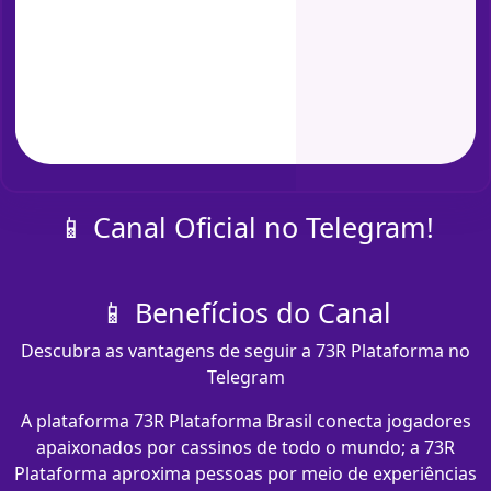
📱 Canal Oficial no Telegram!
📱 Benefícios do Canal
Descubra as vantagens de seguir a 73R Plataforma no
Telegram
A plataforma 73R Plataforma Brasil conecta jogadores
apaixonados por cassinos de todo o mundo; a 73R
Plataforma aproxima pessoas por meio de experiências