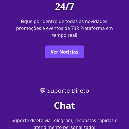
24/7
Fique por dentro de todas as novidades,
promoções e eventos da 73R Plataforma em
tempo real!
Ver Notícias
💬 Suporte Direto
Chat
Suporte direto via Telegram, respostas rápidas e
atendimento personalizado!