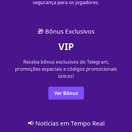
segurança para os jogadores.
🎁 Bônus Exclusivos
VIP
Receba bônus exclusivos do Telegram,
promoções especiais e códigos promocionais
únicos!
Ver Bônus
📢 Notícias em Tempo Real