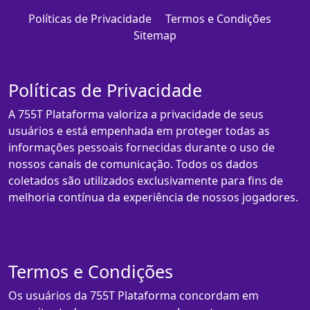
Políticas de Privacidade
Termos e Condições
Sitemap
Políticas de Privacidade
A 755T Plataforma valoriza a privacidade de seus
usuários e está empenhada em proteger todas as
informações pessoais fornecidas durante o uso de
nossos canais de comunicação. Todos os dados
coletados são utilizados exclusivamente para fins de
melhoria contínua da experiência de nossos jogadores.
Termos e Condições
Os usuários da 755T Plataforma concordam em