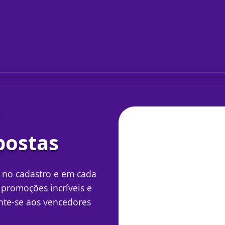
postas
 no cadastro e em cada
 promoções incríveis e
unte-se aos vencedores