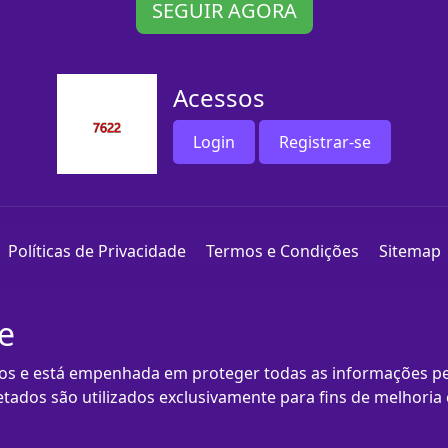
SEGUIR AGORA
Acessos
Login
Registrar-se
Políticas de Privacidade
Termos e Condições
Sitemap
de
rios e está empenhada em proteger todas as informações p
tados são utilizados exclusivamente para fins de melhoria