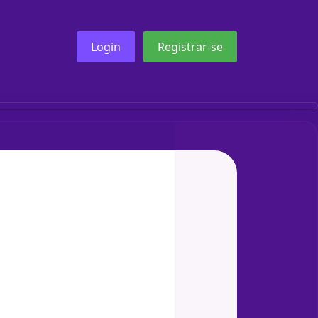
Login
Registrar-se