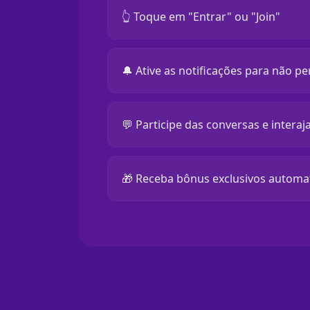
👆 Toque em "Entrar" ou "Join"
🔔 Ative as notificações para não p
💬 Participe das conversas e interaj
🎁 Receba bônus exclusivos autom