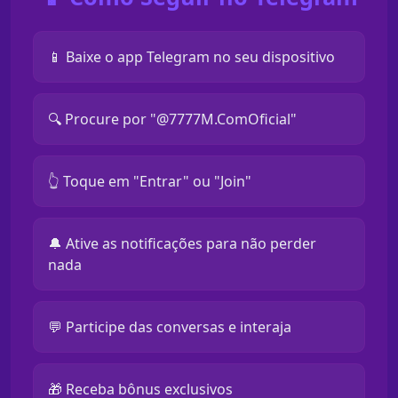
📱 Baixe o app Telegram no seu dispositivo
🔍 Procure por "@7777M.ComOficial"
👆 Toque em "Entrar" ou "Join"
🔔 Ative as notificações para não perder
nada
💬 Participe das conversas e interaja
🎁 Receba bônus exclusivos