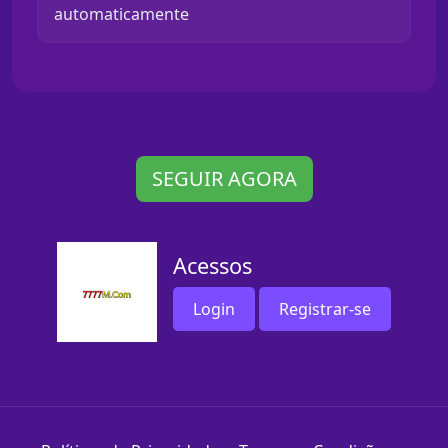
automaticamente
SEGUIR AGORA
Acessos
Login
Registrar-se