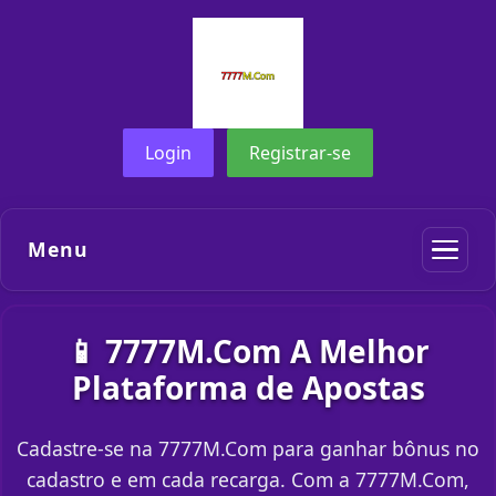
Login
Registrar-se
Menu
📱 7777M.Com A Melhor
Plataforma de Apostas
Cadastre-se na 7777M.Com para ganhar bônus no
cadastro e em cada recarga. Com a 7777M.Com,