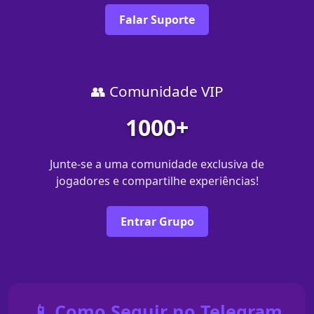
Falar Suporte
👥 Comunidade VIP
1000+
Junte-se a uma comunidade exclusiva de
jogadores e compartilhe experiências!
Entrar Grupo
📱 Como Seguir no Telegram