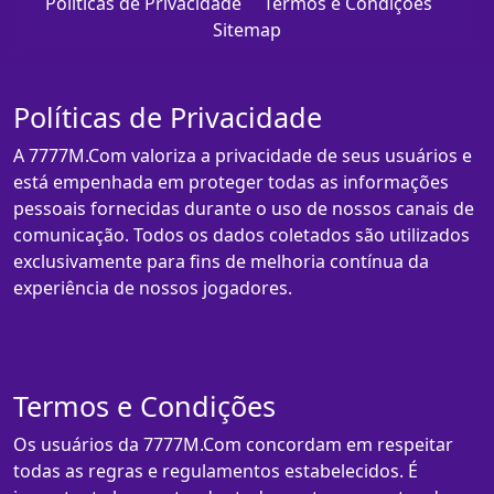
Políticas de Privacidade
Termos e Condições
Sitemap
Políticas de Privacidade
A 7777M.Com valoriza a privacidade de seus usuários e
está empenhada em proteger todas as informações
pessoais fornecidas durante o uso de nossos canais de
comunicação. Todos os dados coletados são utilizados
exclusivamente para fins de melhoria contínua da
experiência de nossos jogadores.
Termos e Condições
Os usuários da 7777M.Com concordam em respeitar
todas as regras e regulamentos estabelecidos. É