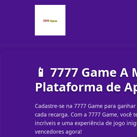
📱 7777 Game A 
Plataforma de A
Cadastre-se na 7777 Game para ganhar
cada recarga. Com a 7777 Game, você 
incríveis e uma experiência de jogo inig
vencedores agora!