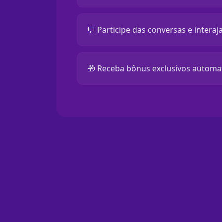
💬 Participe das conversas e interaj
🎁 Receba bônus exclusivos autom