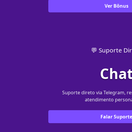
Ver Bônus
💬 Suporte Di
Cha
Suporte direto via Telegram, r
atendimento persona
Falar Suport