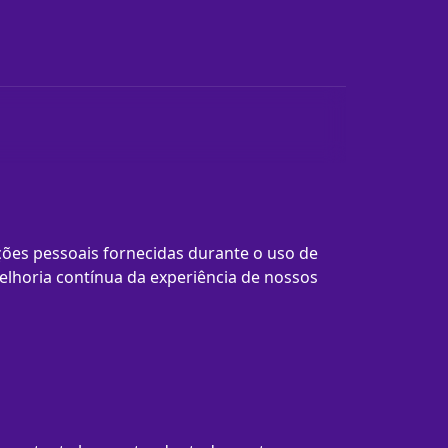
ões pessoais fornecidas durante o uso de
elhoria contínua da experiência de nossos