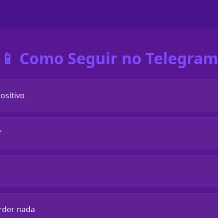
📱 Como Seguir no Telegram
ositivo
"
erder nada