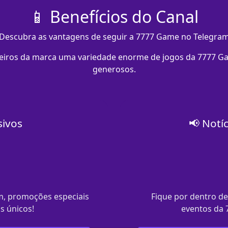
📱 Benefícios do Canal
Descubra as vantagens de seguir a 7777 Game no Telegra
eiros da marca uma variedade enorme de jogos da 7777 Ga
generosos.
sivos
📢 Notí
m, promoções especiais
Fique por dentro d
s únicos!
eventos da 