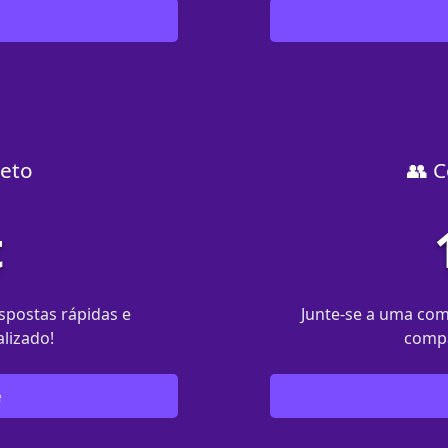
reto
👥 
t
espostas rápidas e
Junte-se a uma com
lizado!
compa
e