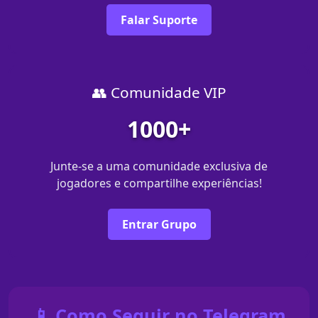
Falar Suporte
👥 Comunidade VIP
1000+
Junte-se a uma comunidade exclusiva de
jogadores e compartilhe experiências!
Entrar Grupo
📱 Como Seguir no Telegram