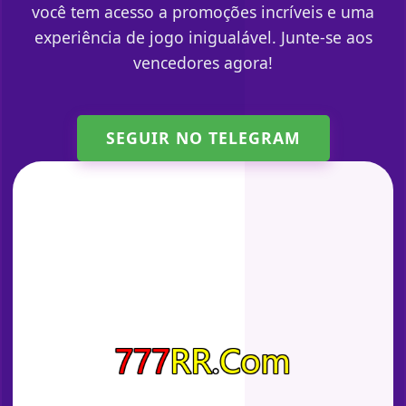
você tem acesso a promoções incríveis e uma
experiência de jogo inigualável. Junte-se aos
vencedores agora!
SEGUIR NO TELEGRAM