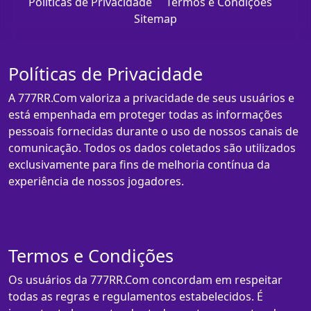
Políticas de Privacidade
Termos e Condições
Sitemap
Políticas de Privacidade
A 777RR.Com valoriza a privacidade de seus usuários e
está empenhada em proteger todas as informações
pessoais fornecidas durante o uso de nossos canais de
comunicação. Todos os dados coletados são utilizados
exclusivamente para fins de melhoria contínua da
experiência de nossos jogadores.
Termos e Condições
Os usuários da 777RR.Com concordam em respeitar
todas as regras e regulamentos estabelecidos. É