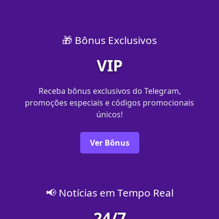
🎁 Bônus Exclusivos
VIP
Receba bônus exclusivos do Telegram,
promoções especiais e códigos promocionais
únicos!
Ver Bônus
📢 Notícias em Tempo Real
24/7