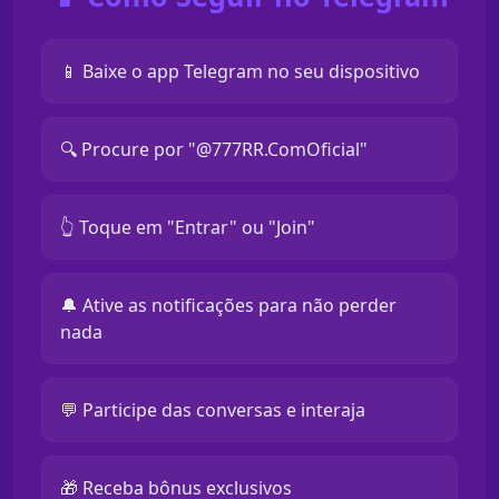
📱 Baixe o app Telegram no seu dispositivo
🔍 Procure por "@777RR.ComOficial"
👆 Toque em "Entrar" ou "Join"
🔔 Ative as notificações para não perder
nada
💬 Participe das conversas e interaja
🎁 Receba bônus exclusivos