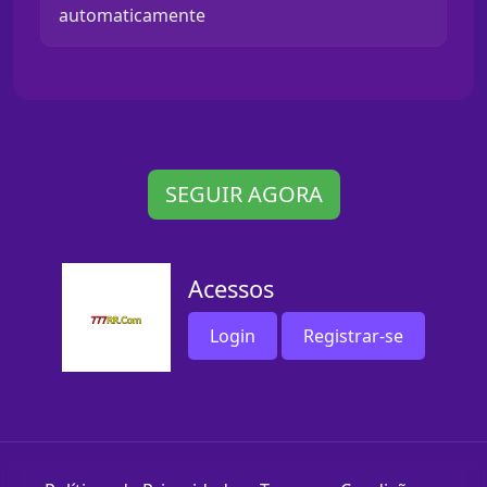
automaticamente
SEGUIR AGORA
Acessos
Login
Registrar-se