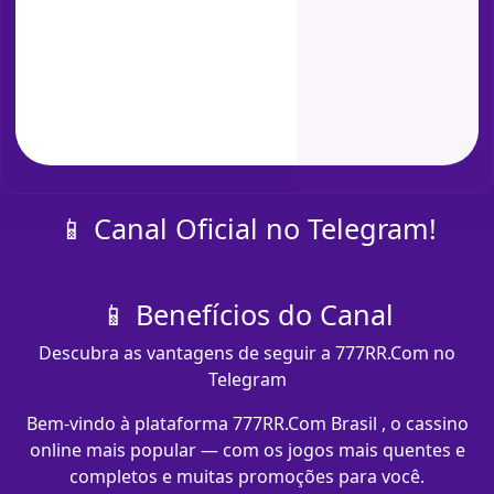
📱 Canal Oficial no Telegram!
📱 Benefícios do Canal
Descubra as vantagens de seguir a 777RR.Com no
Telegram
Bem-vindo à plataforma 777RR.Com Brasil , o cassino
online mais popular — com os jogos mais quentes e
completos e muitas promoções para você.