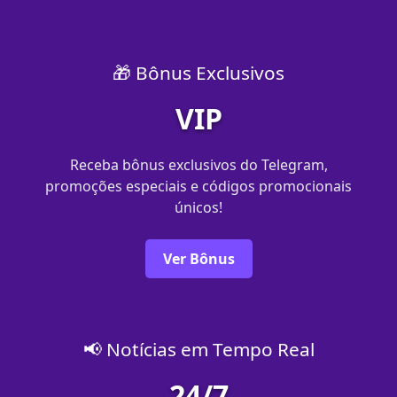
🎁 Bônus Exclusivos
VIP
Receba bônus exclusivos do Telegram,
promoções especiais e códigos promocionais
únicos!
Ver Bônus
📢 Notícias em Tempo Real
24/7