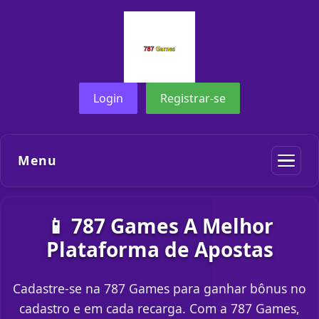
Login
Registrar-se
Menu
📱 787 Games A Melhor
Plataforma de Apostas
Cadastre-se na 787 Games para ganhar bônus no
cadastro e em cada recarga. Com a 787 Games,