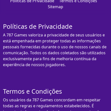
Políticas de Privacidade
Termos e Condições
Sitemap
Políticas de Privacidade
A 787 Games valoriza a privacidade de seus usuários e
está empenhada em proteger todas as informações
pessoais fornecidas durante o uso de nossos canais de
comunicação. Todos os dados coletados são utilizados
exclusivamente para fins de melhoria contínua da
experiência de nossos jogadores.
Termos e Condições
Os usuários da 787 Games concordam em respeitar
todas as regras e regulamentos estabelecidos. É