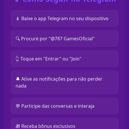
📱 Baixe o app Telegram no seu dispositivo
🔍 Procure por "@787 GamesOficial"
👆 Toque em "Entrar" ou "Join"
🔔 Ative as notificações para não perder
nada
💬 Participe das conversas e interaja
🎁 Receba bônus exclusivos