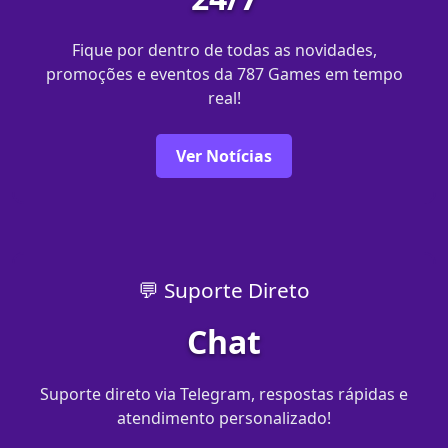
Fique por dentro de todas as novidades,
promoções e eventos da 787 Games em tempo
real!
Ver Notícias
💬 Suporte Direto
Chat
Suporte direto via Telegram, respostas rápidas e
atendimento personalizado!