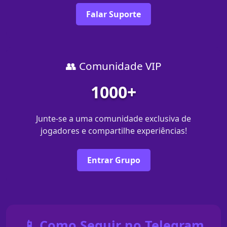
Falar Suporte
👥 Comunidade VIP
1000+
Junte-se a uma comunidade exclusiva de
jogadores e compartilhe experiências!
Entrar Grupo
📱 Como Seguir no Telegram