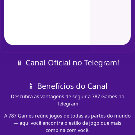
📱 Canal Oficial no Telegram!
📱 Benefícios do Canal
Descubra as vantagens de seguir a 787 Games no
Telegram
A 787 Games reúne jogos de todas as partes do mundo
— aqui você encontra o estilo de jogo que mais
combina com você.