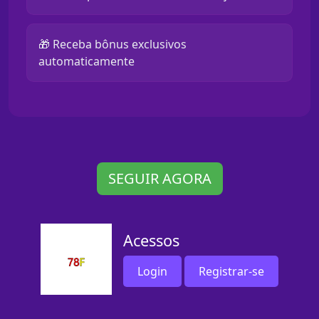
🎁 Receba bônus exclusivos
automaticamente
SEGUIR AGORA
Acessos
Login
Registrar-se