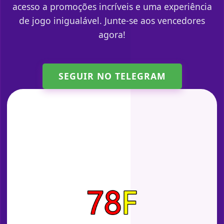
acesso a promoções incríveis e uma experiência
de jogo inigualável. Junte-se aos vencedores
agora!
SEGUIR NO TELEGRAM