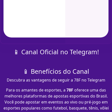
📱 Canal Oficial no Telegram!
📱 Benefícios do Canal
Descubra as vantagens de seguir a 78F no Telegram
Para os amantes de esportes, a
78F
oferece uma das
melhores plataformas de apostas esportivas do Brasil.
Você pode apostar em eventos ao vivo ou pré-jogo em
esportes populares como futebol, basquete, tênis, vôlei