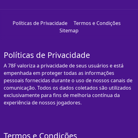
Políticas de Privacidade
Termos e Condições
Sitemap
Políticas de Privacidade
A 78F valoriza a privacidade de seus usuários e está
empenhada em proteger todas as informações
pessoais fornecidas durante o uso de nossos canais de
comunicação. Todos os dados coletados são utilizados
exclusivamente para fins de melhoria contínua da
experiência de nossos jogadores.
Termos e Condições