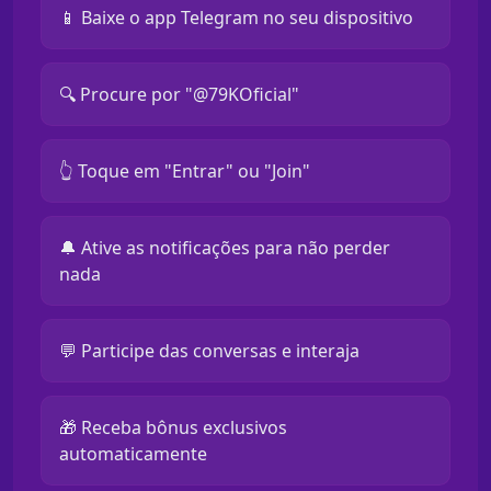
📱 Baixe o app Telegram no seu dispositivo
🔍 Procure por "@79KOficial"
👆 Toque em "Entrar" ou "Join"
🔔 Ative as notificações para não perder
nada
💬 Participe das conversas e interaja
🎁 Receba bônus exclusivos
automaticamente