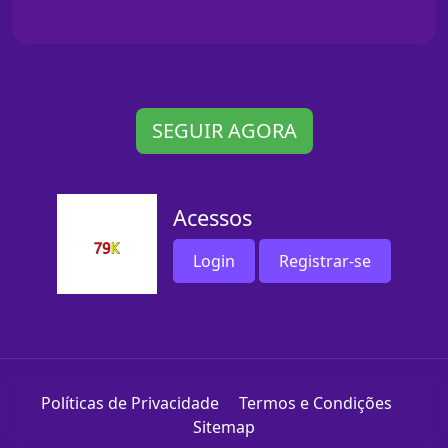
SEGUIR AGORA
Acessos
Login
Registrar-se
Políticas de Privacidade
Termos e Condições
Sitemap