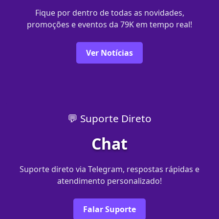
Fique por dentro de todas as novidades,
promoções e eventos da 79K em tempo real!
Ver Notícias
💬 Suporte Direto
Chat
Suporte direto via Telegram, respostas rápidas e
atendimento personalizado!
Falar Suporte