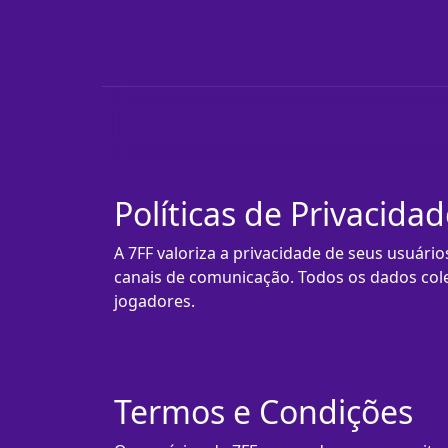
Políticas de Privacida
A 7FF valoriza a privacidade de seus usuár
canais de comunicação. Todos os dados cole
jogadores.
Termos e Condições