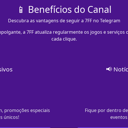
📱 Benefícios do Canal
Descubra as vantagens de seguir a 7FF no Telegram
lgante, a 7FF atualiza regularmente os jogos e serviços d
cada clique.
sivos
📢 Notí
m, promoções especiais
Fique por dentro d
s únicos!
eventos