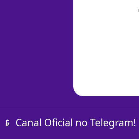
📱 Canal Oficial no Telegram!