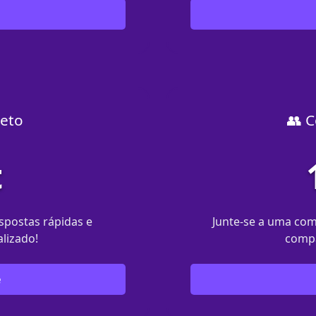
reto
👥 
t
espostas rápidas e
Junte-se a uma com
lizado!
compa
e