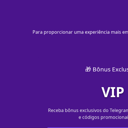
Para proporcionar uma experiência mais empo
🎁 Bônus Exclu
VIP
Receba bônus exclusivos do Telegra
e códigos promocionai