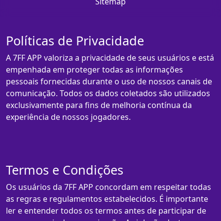
Sitemap
Políticas de Privacidade
A 7FF APP valoriza a privacidade de seus usuários e está
empenhada em proteger todas as informações
pessoais fornecidas durante o uso de nossos canais de
comunicação. Todos os dados coletados são utilizados
exclusivamente para fins de melhoria contínua da
experiência de nossos jogadores.
Termos e Condições
Os usuários da 7FF APP concordam em respeitar todas
as regras e regulamentos estabelecidos. É importante
ler e entender todos os termos antes de participar de