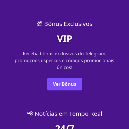
🎁 Bônus Exclusivos
VIP
Receba bônus exclusivos do Telegram,
promoções especiais e códigos promocionais
únicos!
Ver Bônus
📢 Notícias em Tempo Real
24/7