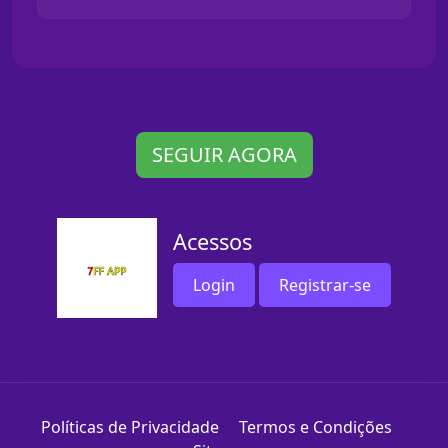
SEGUIR AGORA
Acessos
Login
Registrar-se
Políticas de Privacidade
Termos e Condições