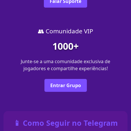
Falar Suporte
👥 Comunidade VIP
1000+
Junte-se a uma comunidade exclusiva de
jogadores e compartilhe experiências!
Entrar Grupo
📱 Como Seguir no Telegram