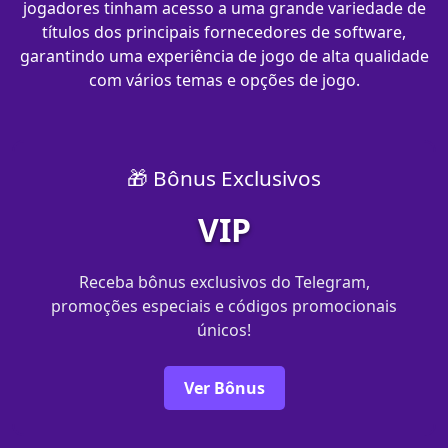
jogadores tinham acesso a uma grande variedade de
títulos dos principais fornecedores de software,
garantindo uma experiência de jogo de alta qualidade
com vários temas e opções de jogo.
🎁 Bônus Exclusivos
VIP
Receba bônus exclusivos do Telegram,
promoções especiais e códigos promocionais
únicos!
Ver Bônus