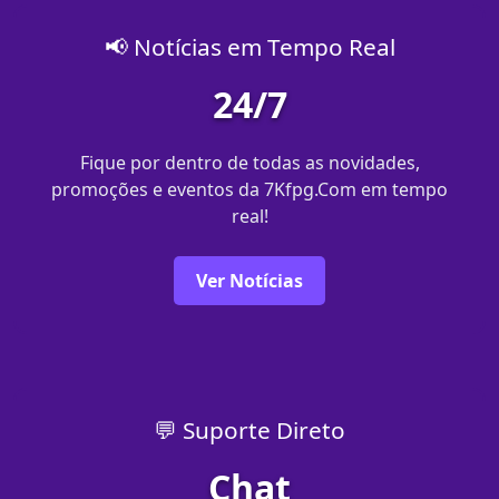
📢 Notícias em Tempo Real
24/7
Fique por dentro de todas as novidades,
promoções e eventos da 7Kfpg.Com em tempo
real!
Ver Notícias
💬 Suporte Direto
Chat