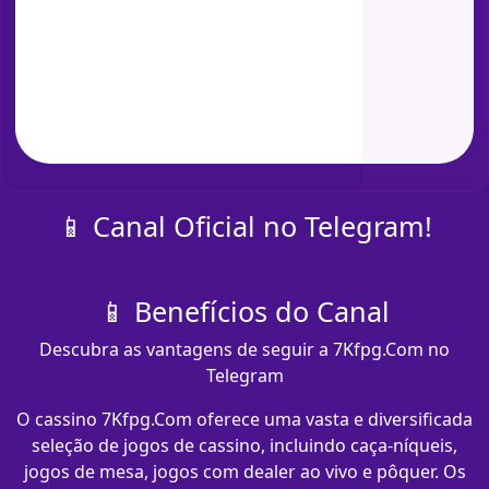
📱 Canal Oficial no Telegram!
📱 Benefícios do Canal
Descubra as vantagens de seguir a 7Kfpg.Com no
Telegram
O cassino 7Kfpg.Com oferece uma vasta e diversificada
seleção de jogos de cassino, incluindo caça-níqueis,
jogos de mesa, jogos com dealer ao vivo e pôquer. Os