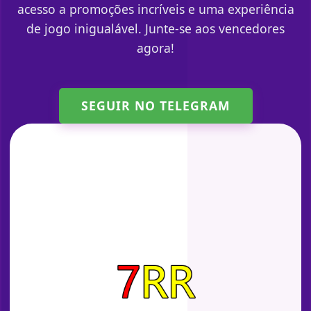
acesso a promoções incríveis e uma experiência
de jogo inigualável. Junte-se aos vencedores
agora!
SEGUIR NO TELEGRAM