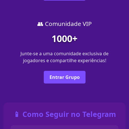
👥 Comunidade VIP
1000+
Junte-se a uma comunidade exclusiva de
jogadores e compartilhe experiências!
Entrar Grupo
📱 Como Seguir no Telegram