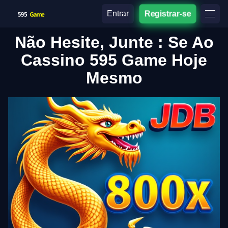
Entrar
Registrar-se
Não Hesite, Junte : Se Ao
Cassino 595 Game Hoje
Mesmo