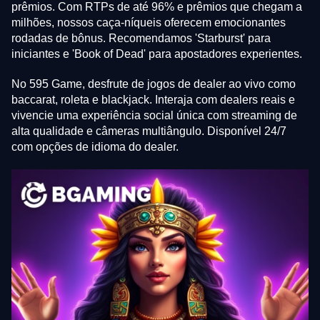
prêmios. Com RTPs de até 96% e prêmios que chegam a
milhões, nossos caça-níqueis oferecem emocionantes
rodadas de bônus. Recomendamos 'Starburst' para
iniciantes e 'Book of Dead' para apostadores experientes.
No 595 Game, desfrute de jogos de dealer ao vivo como
baccarat, roleta e blackjack. Interaja com dealers reais e
vivencie uma experiência social única com streaming de
alta qualidade e câmeras multiângulo. Disponível 24/7
com opções de idioma do dealer.